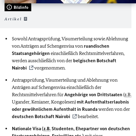
Bildinfo
Artikel
Sowohl Antragsprüfung, Visumerteilung sowie Ablehnung
von Anträgen auf Schengenvisa von
ruandischen
Staatsangehörigen
einschließlich Rechtsmittelverfahren,
werden ausschließlich von der
belgischen Botschaft
Nairobi
vorgenommen.
Antragsprüfung, Visumerteilung und Ablehnung von
Anträgen auf Schengenvisa einschließlich der
Rechtsmittelverfahren für
Angehörige von Drittstaaten
(
z.B.
Ugander, Kenianer, Kongolesen)
mit Aufenthaltserlaubnis
oder gewöhnlichem Aufenthalt in Ruanda
werden von der
deutschen Botschaft Nairobi
bearbeitet.
Nationale
Visa (
z.B.
Studenten, Ehepartner von deutschen
Staatsangehörigen, Freiwillige etc.)
mit einer