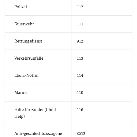
Polizei
112
Feuerwehr
111
Rettungsdienst
912
Verkehrsunfälle
113
Ebola-Notruf
114
Marine
110
Hilfe für Kinder (Child
116
Help)
Anti-geschlechtsbezogene
3512